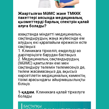
Жаңартылған М
ӘМС және
ТМККК
пакеттері аясында медициналық
қызметтердің барлық спектрін қалай
алуға болады?
Қазақстанда міндетті медициналық
сақтандырудың жаңа жүйесінде ем
алудың екі қарапайым ережесін есте
сақтаңыз:
1. Клиникаға тіркеліп, емделуді өз
дәрігеріңізге барудан бастаңыз.
2. Медициналық сақтандырудың
(МӘМС) қамтылған емі мен
сақтандыру төлемін төлемесеңіз де,
төлем жасамасаңыз да, ақысыз
көрсетілетін медициналық көмектің
тізімі арасындағы айырмашылықты
біліңіз.
1-қадам.
Клиникаға қалай тіркелуге
болады