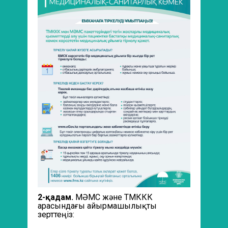
2-қадам.
МӘМС және ТМККК
арасындағы айырмашылықты
зерттеңіз: