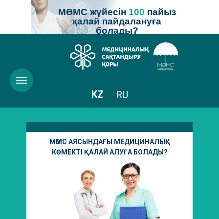
МӘМС жүйесін
100
пайыз
қалай пайдалануға
болады?
KZ
RU
МӘМС АЯСЫНДАҒЫ МЕДИЦИНАЛЫҚ
КӨМЕКТІ ҚАЛАЙ АЛУҒА БОЛАДЫ?