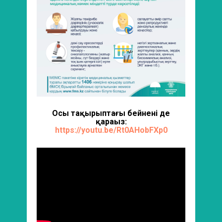
Осы тақырыптағы бейнені де
қараңыз:
https://youtu.be/Rt0AHobFXp0